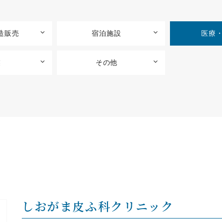
造販売
宿泊施設
医療
業
その他
しおがま皮ふ科クリニック