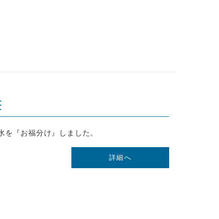
荘
水を『お福分け』しました。
詳細へ