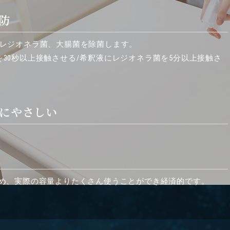
防
、レジオネラ菌、大腸菌を除菌します。
30秒以上接触させる/希釈液にレジオネラ菌を5分以上接触さ
然にやさしい
ため、実際の容量よりたくさん使うことができ経済的です。