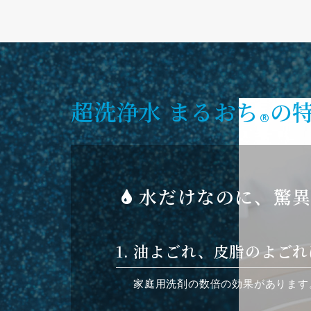
超洗浄水 まるおち
の
水だけなのに、驚
1. 油よごれ、皮脂のよご
家庭用洗剤の数倍の効果があります