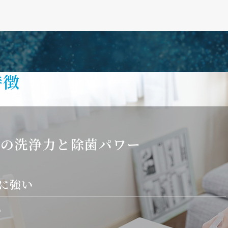
特徴
異の洗浄力と除菌パワー
れに強い
。