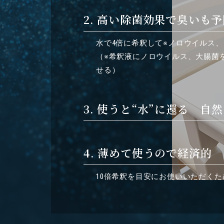
2. 高い除菌効果で臭いも予
水で4倍に希釈して※ノロウイルス
（※希釈液にノロウイルス、大腸菌を
せる）
3. 使うと“水”に還る 自
4. 薄めて使うので経済的
10倍希釈を目安にお使いいただく